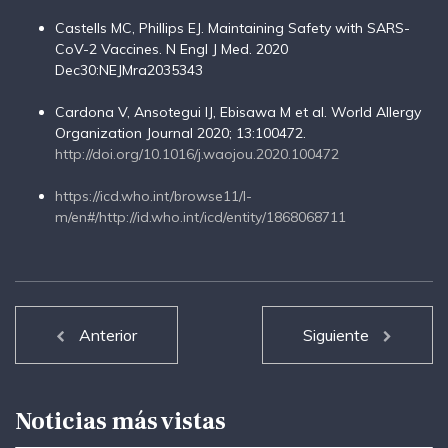
Castells MC, Phillips EJ. Maintaining Safety with SARS-
CoV-2 Vaccines. N Engl J Med. 2020
Dec30:NEJMra2035343
Cardona V, Ansotegui IJ, Ebisawa M et al. World Allergy
Organization Journal 2020; 13:100472.
http://doi.org/10.1016/j.waojou.2020.100472
https://icd.who.int/browse11/l-
m/en#/http://id.who.int/icd/entity/1868068711
Anterior
Siguiente
Noticias más vistas