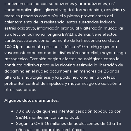
contienen nicotina con saborizantes y aromatizantes, así
como propilenglicol, glicerol vegetal, formaldehido, acroleína y
metales pesados como níquel y plomo provenientes del
calentamiento de la resistencia, estas sustancias inducen
estrés oxidativo, inflamación bronquial y alteración mucociliar,
su afección pulmonar origina EVALI; además tiene efectos
cardiovasculares como: aumento de la frecuencia cardiaca
10/20 lpm, aumenta presión sistólica 5/10 mmHg y genera
vasoconstricción coronaria, disfunción endotelial, mayor riesgo
aterogenico. También origina efectos neurológicos como la
conducta adictiva porque la nicotina estimula la liberación de
dopamina en el núcleo accumbens; en menores de 25 años
altera la sinaptogénesis y la poda neuronal en la corteza
prefrontal, control de impulsos y mayor riesgo de adicción a
otras sustancias.
Algunos datos alarmantes:
70 a 80 % de quienes intentan cesación tabáquica con
SEAN, mantienen consumo dual.
Según la OMS 15 millones de adolescentes de 13 a 15
años utilizan cigarrillos electrónicos.