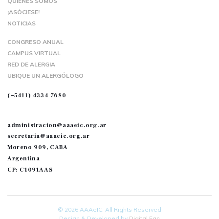
QUIENES SOMOS
¡ASÓCIESE!
NOTICIAS
CONGRESO ANUAL
CAMPUS VIRTUAL
RED DE ALERGIA
UBIQUE UN ALERGÓLOGO
(+5411) 4334 7680
administracion@aaaeic.org.ar
secretaria@aaaeic.org.ar
Moreno 909, CABA
Argentina
CP: C1091AAS
© 2026 AAAeIC. All Rights Reserved
Design & Developed by
Digital Fan