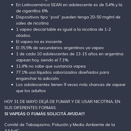
En Latinoamérica SEAN en adolescente es de 5,4% y la
de cigarrillos 6%.
Dispositivos tipo “pod” pueden tenga 20-50 mg/ml de
sales de nicotina
1 vapeo descartable es igual a la nicotina de 1-2
atados.
El vapeo no es inocente
El 35,5% de secundarios argentinos ya vapeo
1 de cada 10 adolescentes de 13-15 años en argentina
vapean hoy, siendo el 7,1%.
11,4% no sabe que sustancia vapea
77.1% usa líquidos saborizados diseñados para
enganchar la adicción.
Los adolescentes tienen 9 veces más chances de vapear
que los adultos
HOY 31 DE MAYO DEJÁ DE FUMAR Y DE USAR NICOTINA, EN
SUS DIFERENTES FORMAS.
SI VAPEÁS O FUMÁS SOLICITÁ AYUDA!!!
Comité de Tabaquismo, Polución y Medio Ambiente de la
AAAeIC